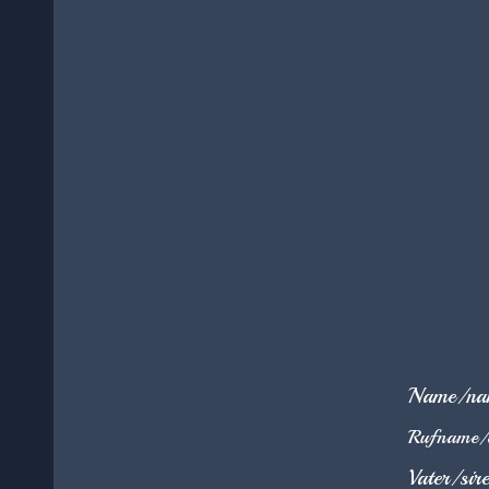
Name/na
Rufname/
Vater/sire