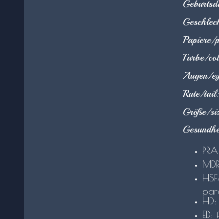
Geburtsd
Geschlec
Papiere/p
Farbe/col
Augen/ey
Rute/tail:
Größe/si
Gesundhe
PR
MD
HSF
par
HD: 
ED: 