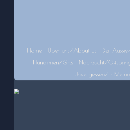
Home
Über uns/About Us
Der Aussie
Hündinnen/Girls
Nachzucht/Offsprin
Unvergessen/In Memo